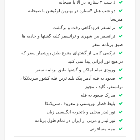
1 شب ۳ ستاره در الا با صبحانه
دو شب هتل ۴ستاره در بهترین لوکیشن با صبحانه
میریسا
ترانسفر فرودگاهی رفت و برگشت
ترانسفر بین شهری و ترانسفر کلیه گشتها و جاذبه ها
طبق برنامه سفر
ترکیبی کامل از گشتهای متنوع طبق روشمار سفر که
در هیچ تور ایرانی پیدا نمی کنید
ورودی تمام اماکن و گشتها طبق برنامه سفر
صعود به قله آدمز پیک بلند ترین قله کشور سریلانکا ،
ترانسفر، گاید ، مجوز
مدرک صعود به قله
بلیط قطار توریستی و معروف سریلانکا
تور لیدر محلی و باتجربه انگلیسی زبان
تور لیدر و مربی از ایران در تمام طول برنامه
بیمه مسافرتی