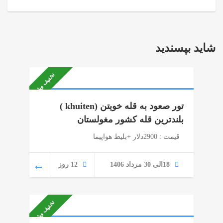
شاید بپسندید
تخفیف ویژه
تور صعود به قله خویتن (khuiten )
بلندترین قله کشور مغولستان
قیمت : 2900دلار +بلیط هواپیما
18الی 30 مرداد 1406
12 روز
تخفیف ویژه