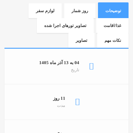
توضیحات
روز شمار
لوازم سفر
غذا/اقامت
تصاویر تورهای اجرا شده
نکات مهم
تصاویر
04 به 13 آذر ماه 1405
تاریخ
11 روز
مدت