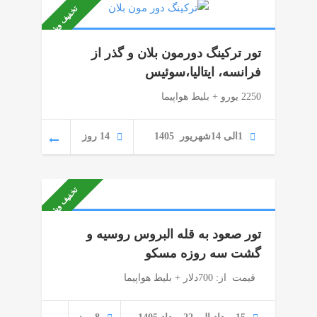
تخفیف ویژه
تور ترکینگ دورمون بلان و گذر از
فرانسه، ایتالیا،سوئیس
2250 یورو + بلیط هواپیما
1الی 14شهریور 1405
14 روز
تخفیف ویژه
تور صعود به قله البروس روسیه و
گشت سه روزه مسکو
قیمت از: 700دلار + بلیط هواپیما