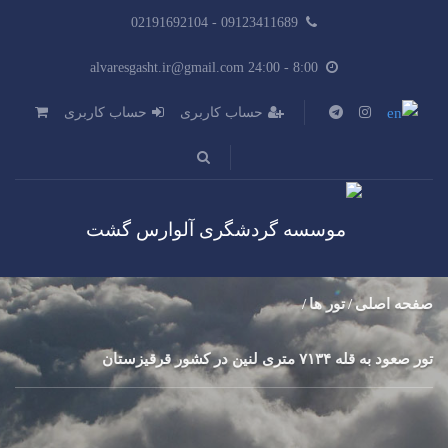
09123411689 - 02191692104
8:00 - alvaresgasht.ir@gmail.com 24:00
حساب کاربری
حساب کاربری
صفحه اصلی
تور ها
تور صعود به قله ۷۱۳۴ متری لنین در کشور قرقیزستان