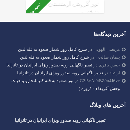
تور گروهی ارمنستان ماشین
تخفیف ویژه
شخصی
آخرین دیدگاه‌ها
مرتضی الهویی
در
شرح کامل روز شمار صعود به قله لنین
پیمان صالحی
در
شرح کامل روز شمار صعود به قله لنین
حسن باقری
در
تغییر ناگهانی رویه صدور ویزای ایرانیان در تانزانیا
ارشاد
در
تغییر ناگهانی رویه صدور ویزای ایرانیان در تانزانیا
G2j5vAj9tBZ9n4J6vc
در
تور صعود به قله کلیمانجارو و حیات
وحش آفریقا ( ۱۰روزه )
آخرین های وبلاگ
تغییر ناگهانی رویه صدور ویزای ایرانیان در تانزانیا