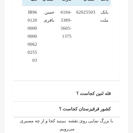
بانک
62025503
6104-
حسن
IR96
ملت
3389-
باقری
0120
0000
5605-
0000
1375
0062
0255
03
قله لنین کجاست ؟
کشور قرقیزستان کجاست ؟
با بزرگ نمایی روی نقشه ببینید کجا و از چه مسیری
می‌رویم.