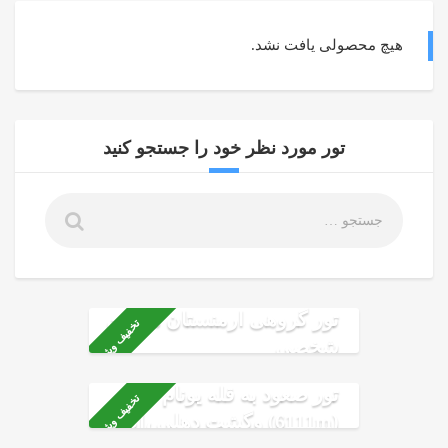
هیچ محصولی یافت نشد.
تور مورد نظر خود را جستجو کنید
تور گروهی ارمنستان ماشین
تخفیف ویژه
شخصی
تور صعود به قله یونام
تخفیف ویژه
(6111m) وگشت دهلی ،اگرا