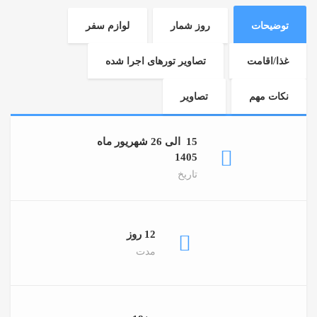
توضیحات
روز شمار
لوازم سفر
غذا/اقامت
تصاویر تورهای اجرا شده
نکات مهم
تصاویر
15 الی 26 شهریور ماه
1405
تاریخ
12 روز
مدت