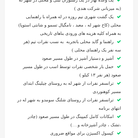
یک وعده نهار در یک رستوران تبتی و محلی در شهر له
(به میزبانی شرکت هندی )
یک گشت شهری نیم روزه در له همراه با راهنمایی
محلی (کاخ شهر له ، معبد ، نامگیال تسمو و شانتی استوپا)
به همراه کلیه هزینه های ورودی بناهای تاریخی
راهنما و گاید محلی باتجربه به نسب نفرات تیم (هر
سه نفر یک راهنمای محلی )
آشپز و دستیار آشپز در طول مسیر صعود
حمل بار شخصی نفرات توسط اسب در طول مسیر
صعود (هر نفر ۱۳ کیلو )
ترانسفر نفرات از شهر له به روستای چیلینگ ابتدای
مسیر کوهنوردی
ترانسفر نفرات از روستای شلنگ سومدو به شهر له در
انتهای برنامه
امکانات کامل کمپینگ در طول مسیر صعود (چادر
،تشک ، چادر آشپزخانه و….)
کپسول اکسیژن برای مواقع ضروری