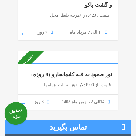
و گشت باکو
قیمت : 420دلار +هزینه بلیط محل
1 الی 7 مرداد ماه
7 روز
تخفیف ویژه
تور صعود به قله کلیمانجارو (8 روزه)
قیمت :از 1900دلار +هزینه بلیط هواپیما
14الی 22 بهمن ماه 1405
8 روز
تخفیف
ویژه
تماس بگیرید