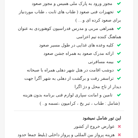
مجوز ورود به پارک ملی همیس و مجوز صعود
تجهیزات فنی صعود ( طناب های ثابت ، طناب موردنیاز
برای صعود کرده ای و… )
همراهی مربی و مدرس فدراسیون کوهنوردی به عنوان
هماهنگ کننده تیم اعزامی
کلیه وعده های غذایی در طول مسیر صعود
ارائه مدرک صعود به همراه جشن صعود
بیمه مسافرتی
دوشب اقامت در هتل شهر دهلی همراه با صبحانه
تراسفر رفت و برگشت از دهلی به شهر آگرا جهت
دیدار از تاج محل و دژ اگرا
تامین و امانت سپاری لوازم فنی برنامه بدون هزینه
(شامل : طناب ، تبر یخ ، کرامپون ،تسمه و.. )
این تور شامل نمیشود
عوارض خروج از کشور
هزینه پرواز بین المللی و پرواز داخلی (بلیط جمعا حدود