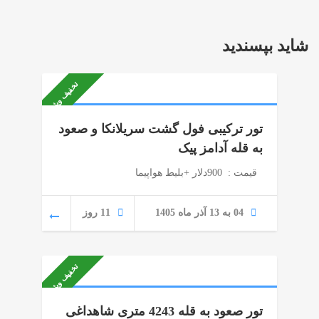
شاید بپسندید
تخفیف ویژه
تور ترکیبی فول گشت سریلانکا و صعود
به قله آدامز پیک
قیمت : 900دلار +بلیط هواپیما
04 به 13 آذر ماه 1405
11 روز
تخفیف ویژه
تور صعود به قله 4243 متری شاهداغی