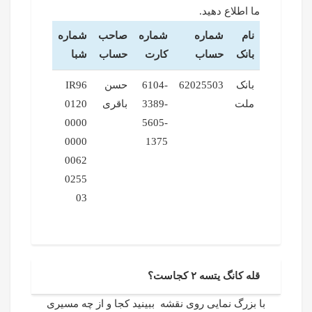
ما اطلاع دهید.
نام
شماره
شماره
صاحب
شماره
بانک
حساب
کارت
حساب
شبا
بانک
62025503
6104-
حسن
IR96
ملت
3389-
باقری
0120
0000
5605-
0000
1375
0062
0255
03
قله کانگ یتسه ۲ کجاست؟
با بزرگ نمایی روی نقشه ببینید کجا و از چه مسیری