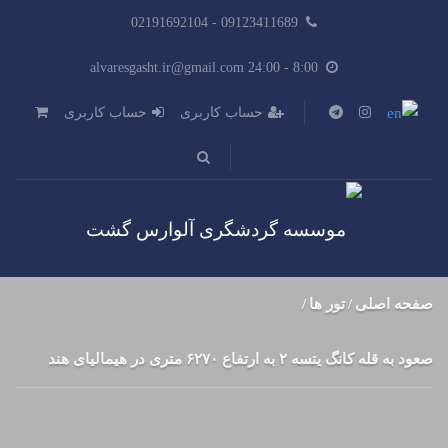
09123411689 - 02191692104
8:00 - alvaresgasht.ir@gmail.com 24:00
حساب کاربری
حساب کاربری
صفحه اصلی
تور ها
صعود به قله کانگ یتسه ۲ به ارتفاع ۶۲۷۰ متری در هیمالیای هند