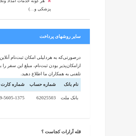
هر گونه خدمات امداد ونجا
پزشکی و…)
سایر روشهای پرداخت
درصورتی‌که به هردلیلی امکان ثبت‌نام آنلاین
ازامکان‌پذیر بودن ثبت‌نام، مبلغ این سفر 
تلفنی به همکاران ما اطلاع دهید.
نام بانک
شماره حساب
شماره کارت
بانک ملت
62025503
9-5605-1375
قله آرارات کجاست ؟