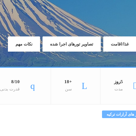
غذا/اقامت
تصاویر تورهای اجرا شده
نکات مهم
5روز
+18
8/10
مدت
سن
قدرت بدنی
 های آرارات ترکیه