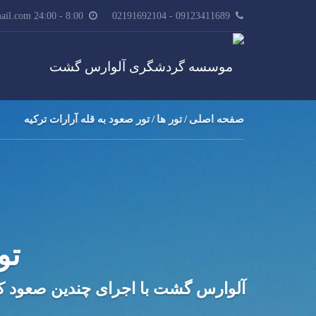
8:00 - alvaresgasht.ir@gmail.com 24:00
09123411689 - 02191692104
صفحه اصلی
تور ها
تور صعود به قله آرارات ترکیه
تو
آلوارس گشت با اجرای چندین صعود کام