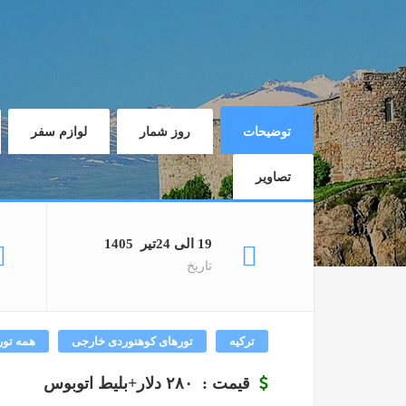
توضیحات
روز شمار
لوازم سفر
تصاویر
19 الی 24تیر 1405
تاریخ
ترکیه
تورهای کوهنوردی خارجی
همه تور
قیمت : ۲۸۰ دلار+بلیط اتوبوس