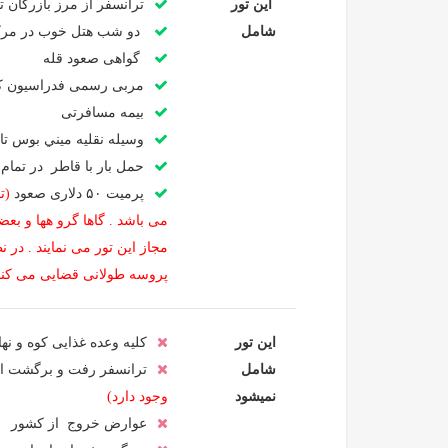
این تور
ترانسفر از مرز بازرگان
شامل
دو شب هتل خوب در مرکز
گواهی صعود قله
مربی رسمی فدراسیون کوهن
بیمه مسافرتی
وسيله نقليه ميني بوس تا ارتف
حمل بار با قاطر در تما
پرمیت ۵۰ دلاری صعود
(ت
مجاز این تور می نمایند . در
پروسه طولانی قضایی می کند ب
این تور
کلیه وعده غذایی کوه و نه
شامل
ترانسفر رفت و برگشت از 
نمیشود
وجود دارد)
عوارض خروج از کشور