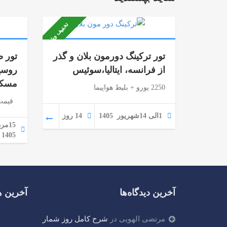
تخفیف ویژه
تور ترکینگ دورمون بلان و گذر
تور ص
از فرانسه، ایتالیا،سوئیس
روسی
مسک
2250 یورو + بلیط هواپیما
قیمت از: 700دلار
1الی 14شهریور 1405
14 روز
1405
آخرین دیدگاه‌ها
آخرین ه
مرتضی الهویی
در
شرح کامل روز شمار