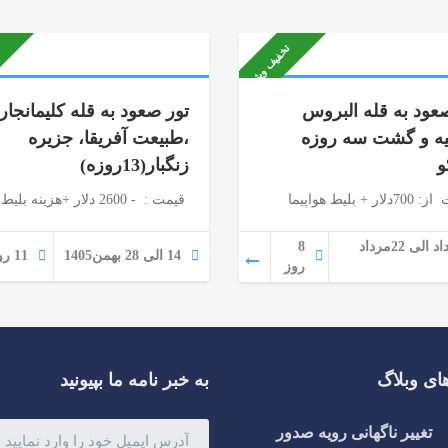
تخفیف ویژه
عود به قله البروس
تور صعود به قله کلیمانجار
ه و گشت سه روزه
،طبیعت آفریقا، جزیره
و
زنگبار(13روزه)
 + بلیط هواپیما
قیمت : - 2600 دلار +هزینه بلیط
15مرداد الی 22مرداد
8
14 الی 28 بهمن1405
11 روز
روز
ای وبلاگ
به خبر نامه ما بپیونید
تغییر ناگهانی رویه صدور