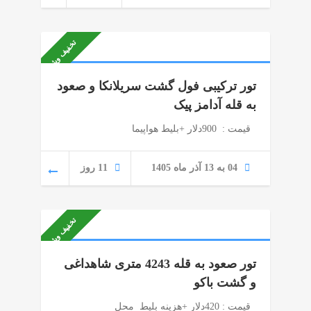
تخفیف ویژه
تور ترکیبی فول گشت سریلانکا و صعود
به قله آدامز پیک
قیمت : 900دلار +بلیط هواپیما
04 به 13 آذر ماه 1405
11 روز
تخفیف ویژه
تور صعود به قله 4243 متری شاهداغی
و گشت باکو
قیمت : 420دلار +هزینه بلیط محل