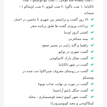
،۱شب پناهگاه قله فوجی ،۲ شب کواگوجیکو،۱ شب
تاکایاما ،۱ شب ناگویا ،۲ شب کیوتو ،۲ شب اوساکو ) +
صبحانه
10 روز گشت و ترانسفر بین شهری با ماشین در اختیار
پرداخت ورودی گشت ها طبق برنامه سفر
کشتی کروز اودیبا
بیمه مسافرتی
راهنما و گاید ژاپنی در مسیر صعود
گشت شهری در توکیو
گشت نشال پارک کامیکوچی
گشت در شهر تاکایاما
گشت در روستای معروف شیراکاوا ثبت شده در
یونسیکو
گشت در موزه بی نهایت جذاب تویوتا
گشت جنگل بامبو آراشیما
گشت شهر کیوتو (معبد قوشیمیناری ، محله
کینکاکوجی و معبد کویومیزودرا)