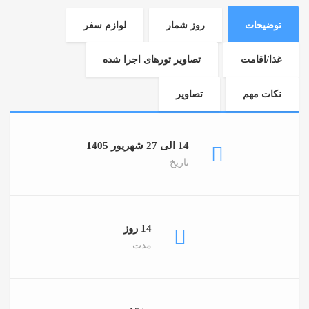
توضیحات
روز شمار
لوازم سفر
غذا/اقامت
تصاویر تورهای اجرا شده
نکات مهم
تصاویر
14 الی 27 شهریور 1405
تاریخ
14 روز
مدت