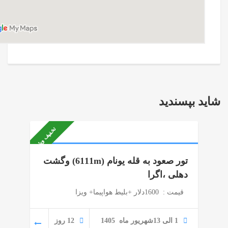
شاید بپسندید
تخفیف ویژه
تور صعود به قله یونام (6111m) وگشت
دهلی ،اگرا
قیمت : 1600دلار +بلیط هواپیما+ ویزا
1 الی 13شهریور ماه 1405
12 روز