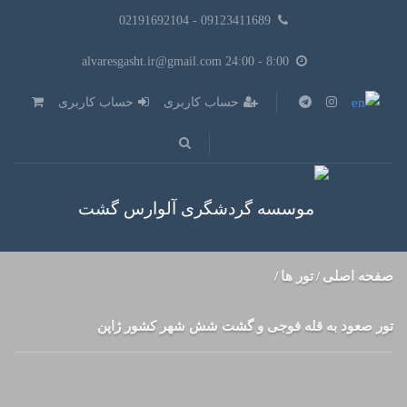
09123411689 - 02191692104
8:00 - alvaresgasht.ir@gmail.com 24:00
حساب کاربری
حساب کاربری
صفحه اصلی
تور ها
تور صعود به قله فوجی و گشت شش شهر کشور ژاپن