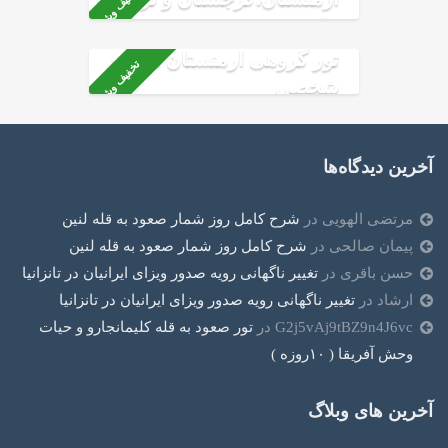
تخفیف ویژه
ماشین شخصی
تور گروهی ارمنستان ماشین
تخفیف ویژه
شخصی
آخرین دیدگاه‌ها
مرتضی الهویی
در
شرح کامل روز شمار صعود به قله لنین
پیمان صالحی
در
شرح کامل روز شمار صعود به قله لنین
حسن باقری
در
تغییر ناگهانی رویه صدور ویزای ایرانیان در تانزانیا
ارشاد
در
تغییر ناگهانی رویه صدور ویزای ایرانیان در تانزانیا
G2j5vAj9tBZ9n4J6vc
در
تور صعود به قله کلیمانجارو و حیات
وحش آفریقا ( ۱۰روزه )
آخرین های وبلاگ